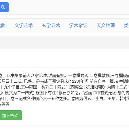
戏曲
文学艺术
玄学五术
学术杂记
天文地理
类
卷。此书集录前人众家论述,详而有据。一卷撰端砚,二卷撰歙砚,三卷撰砚品
四十二式, 已佚。是书成于嘉定癸未(1223)年间,前有自序一篇,文字隐
分十九个子目,其中砚图一类列二十四式(《四库全书总目提要》为四十二式,
笺》原文为二十四式),砚图下有注:“歙石亦如之。”然而书中有式无图,恐为
个子目。卷三记载各种砚台六十五种之多。卷四为傅玄、李白、王粲、韩愈
诗等等
加入书架