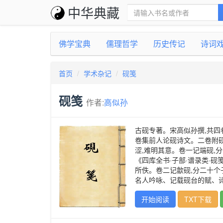
中华典藏
佛学宝典
儒理哲学
历史传记
诗词
首页
学术杂记
砚笺
砚笺
作者:
高似孙
古砚专著。宋高似孙撰,共四
卷集前人论砚诗文。二卷附砚图
涩,难明其意。卷一记端砚,
《四库全书·子部·谱录类·砚
所佚。卷二记歙砚,分二十
名人吟咏、记载砚台的赋、
开始阅读
TXT下载