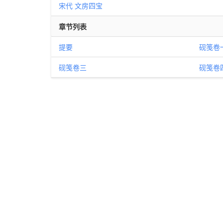
宋代
文房四宝
章节列表
提要
砚笺卷
砚笺卷三
砚笺卷