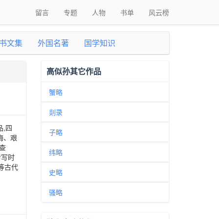
留言
专题
人物
书单
风云榜
书文集
外国名著
国学知识
高似孙其它作品
蟹略
剡录
,四
子略
晦、艰
查
纬略
传写时
等古代
史略
骚略