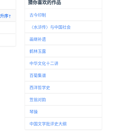
猜你喜欢的作品
古今印制
升序↑
〈水浒传〉与中国社会
画继补遗
鹤林玉露
中华文化十二讲
百菊集谱
西洋哲学史
笠翁对韵
琴操
中国文学批评史大纲