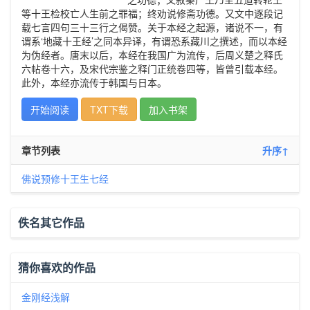
等十王检校亡人生前之罪福；终劝说修斋功德。又文中逐段记
载七言四句三十三行之偈赞。关于本经之起源，诸说不一，有
谓系‘地藏十王经’之同本异译，有谓恐系藏川之撰述，而以本经
为伪经者。唐末以后，本经在我国广为流传，后周义楚之释氏
六帖卷十六，及宋代宗鉴之释门正统卷四等，皆曾引载本经。
此外，本经亦流传于韩国与日本。
开始阅读
TXT下载
加入书架
章节列表
升序↑
佛说预修十王生七经
佚名其它作品
猜你喜欢的作品
金刚经浅解