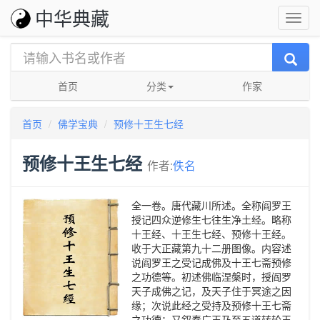
中华典藏
首页
分类
作家
首页
佛学宝典
预修十王生七经
预修十王生七经
作者:
佚名
全一卷。唐代藏川所述。全称阎罗王
授记四众逆修生七往生净土经。略称
十王经、十王生七经、预修十王经。
收于大正藏第九十二册图像。内容述
说阎罗王之受记成佛及十王七斋预修
之功德等。初述佛临涅槃时，授阎罗
天子成佛之记，及天子住于冥途之因
缘；次说此经之受持及预修十王七斋
之功德；又叙秦广王乃至五道转轮王