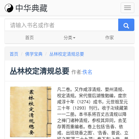
中华典藏
首页
分类
作家
首页
佛学宝典
丛林校定清规总要
丛林校定清规总要
作者:
佚名
凡二卷。又作咸淳清规、婺州清规、
校定清规。宋代僧后湖惟勉编，度宗
咸淳十年（1274）成书，元世祖至元
三十年（1293）刊行。收于卍续藏第
一一二册。本书系将百丈古清规以降
之禅门诸种清规，参校其异同，去芜
存菁而重编者。卷上包括‘告香、依
戒、出班烧香之图’、‘告香、普说、立
班之图’等三十九项；卷下有‘上堂、普