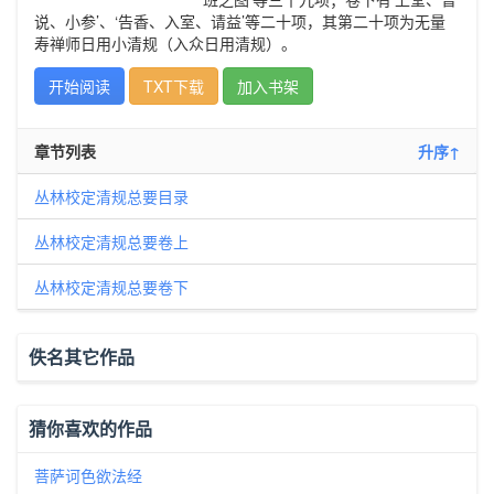
说、小参’、‘告香、入室、请益’等二十项，其第二十项为无量
寿禅师日用小清规（入众日用清规）。
开始阅读
TXT下载
加入书架
章节列表
升序↑
丛林校定清规总要目录
丛林校定清规总要卷上
丛林校定清规总要卷下
佚名其它作品
猜你喜欢的作品
菩萨诃色欲法经