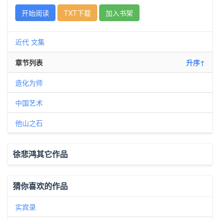
开始阅读
TXT下载
加入书架
近代
文集
章节列表
升序↑
造化为师
中国艺术
他山之石
徐悲鸿其它作品
猜你喜欢的作品
实宾录