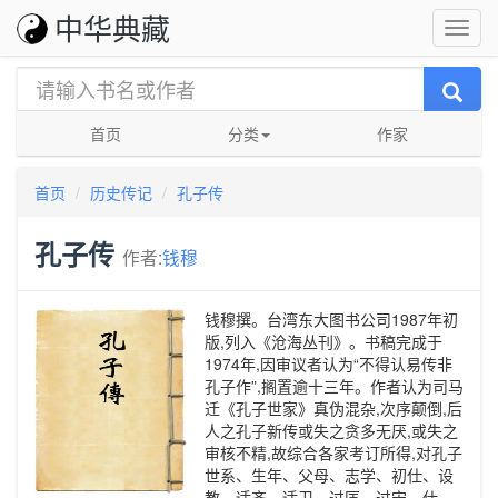
中华典藏
首页
分类
作家
首页
历史传记
孔子传
孔子传
作者:
钱穆
钱穆撰。台湾东大图书公司1987年初
版,列入《沧海丛刊》。书稿完成于
1974年,因审议者认为“不得认易传非
孔子作”,搁置逾十三年。作者认为司马
迁《孔子世家》真伪混杂,次序颠倒,后
人之孔子新传或失之贪多无厌,或失之
审核不精,故综合各家考订所得,对孔子
世系、生年、父母、志学、初仕、设
教、适齐、适卫、过匡、过宋、仕