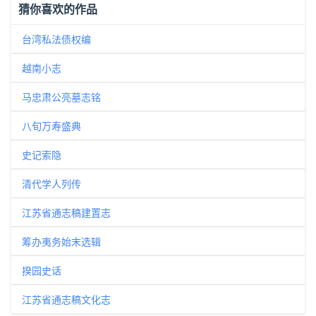
猜你喜欢的作品
台湾私法债权编
越南小志
马忠肃公亮墓志铭
八旬万寿盛典
史记索隐
清代学人列传
江苏省通志稿建置志
筹办夷务始末选辑
揆园史话
江苏省通志稿文化志