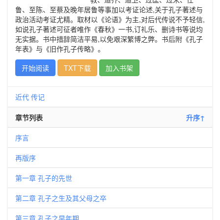
鲁、至陈、至蔡及晚年居鲁等事加以考证论述,关于孔子著述与
政治活动考证尤精。取材以《论语》为主,对后代传说不予轻信,
如说孔子著述可征者唯作《春秋》一书,订礼乐、删诗书等说均
无实据。书中措辞简洁平易,以免艰深繁博之弊。书后附《孔子
年表》与《旧作孔子传略》。
开始阅读
TXT下载
加入书架
近代
传记
章节列表
升序↑
序言
再版序
第一章 孔子的先世
第二章 孔子之生及其父母之卒
第三章 孔子之早年期