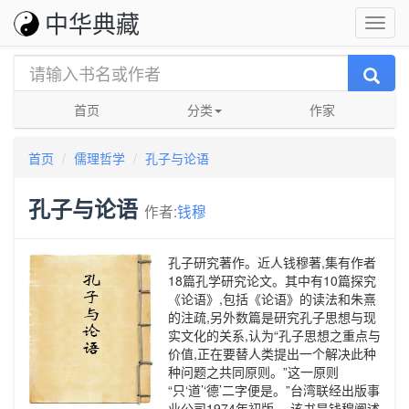
中华典藏
首页
分类
作家
首页
儒理哲学
孔子与论语
孔子与论语
作者:
钱穆
孔子研究著作。近人钱穆著,集有作者
18篇孔学研究论文。其中有10篇探究
《论语》,包括《论语》的读法和朱熹
的注疏,另外数篇是研究孔子思想与现
实文化的关系,认为“孔子思想之重点与
价值,正在要替人类提出一个解决此种
种问题之共同原则。”这一原则
“只‘道’‘德’二字便是。”台湾联经出版事
业公司1974年初版。 该书是钱穆阐述