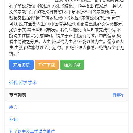
孔子学说,教读《论语》方法的结集。书中指出:儒家是 一种“人
文的宗教”,孔子的教义具有“道地十足不折不扣的宗教精神”。
钱穆突出强调“情”在儒家思想中的地位:“宋儒说心统性情,毋宁
可以 说,在全部人生中,中国儒学思想,则更着重此心之情感部分,
尤胜于其 着重理知的部分。我们只能说,由理知来完成性情,不
能说由性情来完 成理知。情失于正,则流而为欲。中国儒家,极
看中情欲之分异。人生 应以情为主,但不能以欲为主。儒家论人
生,主张节欲寡欲以至于无 欲。但绝不许人寡情、绝情乃至于无
情。”
开始阅读
TXT下载
加入书架
近代
哲学
学术
章节列表
升序↑
序言
补记
孔子略史及其学说之地位