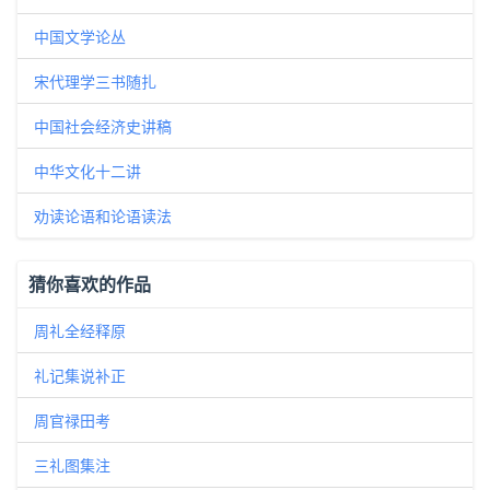
中国文学论丛
宋代理学三书随扎
中国社会经济史讲稿
中华文化十二讲
劝读论语和论语读法
猜你喜欢的作品
周礼全经释原
礼记集说补正
周官禄田考
三礼图集注