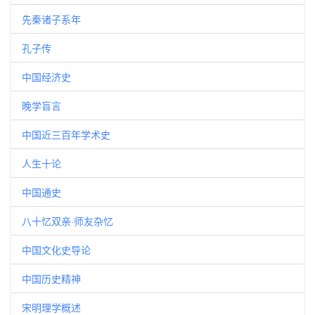
先秦诸子系年
孔子传
中国经济史
晚学盲言
中国近三百年学术史
人生十论
中国通史
八十忆双亲·师友杂忆
中国文化史导论
中国历史精神
宋明理学概述