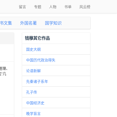
留言
专题
人物
书单
风云榜
书文集
外国名著
国学知识
钱穆其它作品
国史大纲
中国历代政治得失
道理、
论语新解
“几
先秦诸子系年
孔子传
中国经济史
晚学盲言