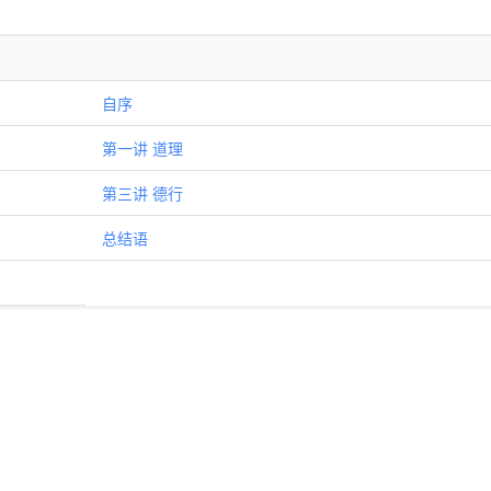
自序
第一讲 道理
第三讲 德行
总结语