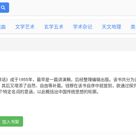
戏曲
文学艺术
玄学五术
学术杂记
天文地理
类
话》成于1955年，最早是一篇讲演稿，后经整理编辑出版。该书共分为
，其后又增添了自然、自由等补篇。钱穆在该书自序中就提到，欲通过探究
几个特定名词的意涵，以此概括出中国传统思想的轮廓。
加入书架