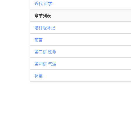
近代
哲学
章节列表
增订版补记
前言
第二讲 性命
第四讲 气运
补篇