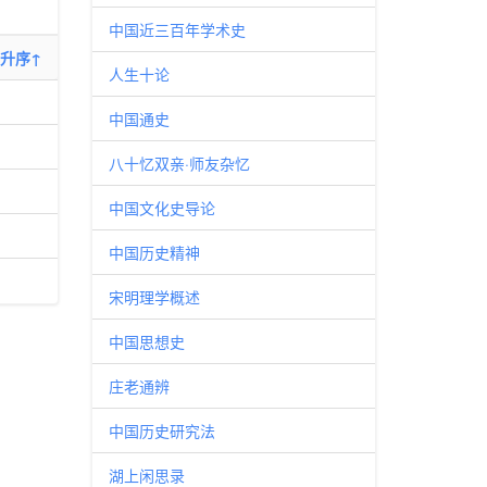
中国近三百年学术史
升序↑
人生十论
中国通史
八十忆双亲·师友杂忆
中国文化史导论
中国历史精神
宋明理学概述
中国思想史
庄老通辨
中国历史研究法
湖上闲思录