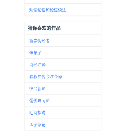
劝读论语和论语读法
猜你喜欢的作品
新学伪经考
伸蒙子
诗经注译
春秋左传今注今译
律吕新论
儒佛异同论
毛诗指说
孟子杂记