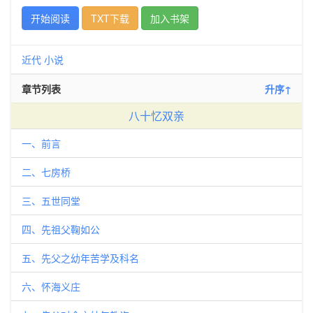
开始阅读
TXT下载
加入书架
近代
小说
章节列表
升序↑
八十忆双亲
一、前言
二、七房桥
三、五世同堂
四、先祖父鞠如公
五、先父之幼年苦学及科名
六、怀海义庄