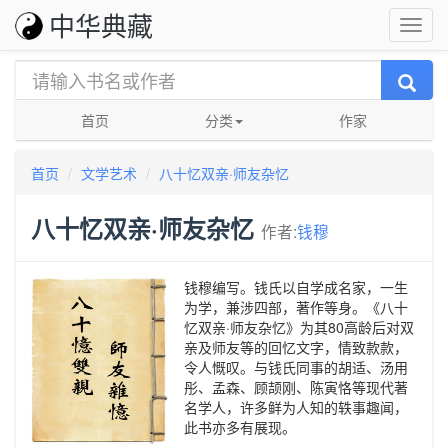
中华典藏
首页
分类
作家
首页
文学艺术
八十忆双亲·师友杂忆
八十忆双亲·师友杂忆
作者:
钱穆
钱穆编写。钱氏以自学成名家，一生
为学，兼涉四部，著作等身。《八十
忆双亲·师友杂忆》为其80高龄后对双
亲及师友等的回忆文字，情致款款，
令人慨叹。与钱氏同事的胡适、汤用
彤、孟森、顾颉刚、陈寅恪等现代著
名学人，许多鲜为人知的轶事趣闻，
此书亦多有展现。