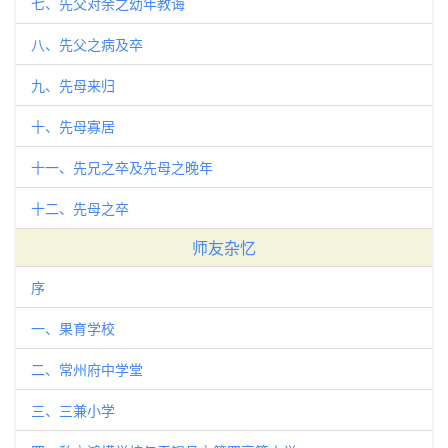
七、先父对余之幼年教诲
八、先父之病及卒
九、先母来归
十、先母寡居
十一、先兄之卒及先母之晚年
十二、先母之卒
师友杂忆
序
一、果育学校
二、常州府中学堂
三、三兼小学