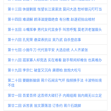
第十三回 休提剿匪 怅望长江滚滚流 莫问大选 愁听银元叮叮当
第十四回 难调解 颜泽滋提倡绝食 有分教 赵遂初抬出棺材
第十五回 斗嘴挥拳 男代女代显身手 叫苦呼冤 莫老洪老皱眉头
第十六回 孔宪荣 悬梁表抗议 吴乃武 自杀登启事
第十七回 小施牛刀 代代皆平安 大选总统 人人齐紧张
第十八回 孤家寡人却竞选 实在难看 副手帮闲却难信 也真难办
第十九回 李宗仁 破釜又沉舟 龚德柏 放炮大吃亏
第二十回 要翻新脑袋 蒋介石闻言气坏 指频换手法 卡波特处境
不佳
第廿一回 吾爱吾师 这吾师大碰钉子 内阁组阁 翁内阁无以立足
第廿二回 诉苦衷 翁文灏落泪 订条约 蒋介石跳脚