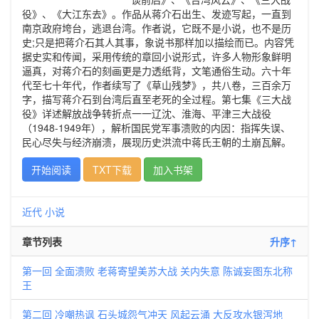
役》、《大江东去》。作品从蒋介石出生、发迹写起，一直到
南京政府垮台，逃退台湾。作者说，它既不是小说，也不是历
史;只是把蒋介石其人其事，象说书那样加以描绘而已。内容凭
据史实和传闻，采用传统的章回小说形式，许多人物形象鲜明
逼真，对蒋介石的刻画更是力透纸背，文笔通俗生动。六十年
代至七十年代，作者续写了《草山残梦》，共八卷，三百余万
字，描写蒋介石到台湾后直至老死的全过程。第七集《三大战
役》‌详述解放战争转折点一一辽沈、淮海、平津三大战役
（1948-1949年），解析国民党军事溃败的内因：指挥失误、
民心尽失与经济崩溃，展现历史洪流中蒋氏王朝的土崩瓦解。
开始阅读
TXT下载
加入书架
近代
小说
章节列表
升序↑
第一回 全面溃败 老蒋寄望美苏大战 关内失意 陈诚妄图东北称
王
第二回 冷嘲热讽 石头城怨气冲天 风起云涌 大反攻水银泻地