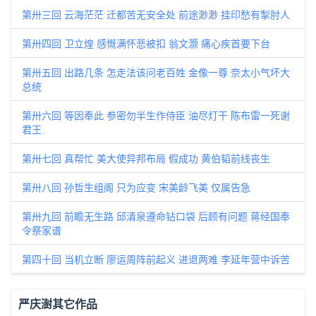
第卅三回 云海茫茫 迁都苦无安全处 前途渺渺 挂印愁有掣肘人
第卅四回 卫立煌 感慨满怀悲被扣 翁文灏 痛心疾首要下台
第卅五回 出路几条 怎走法该问老百姓 金像一尊 奈太小气坏大
总统
第卅六回 等因奉此 参密勿半生作侍臣 油尽灯干 陈布雷一死谢
君王
第卅七回 真帮忙 美大使异邦布局 假成功 黄伯韬前线丧生
第卅八回 孙哲生组阁 只为应变 宋美龄飞美 仅属告急
第卅九回 前瞻无生路 邱清泉遵命钻口袋 后顾有问题 蒋经国奉
令祭家谱
第四十回 当机立断 廖运周阵前起义 进退两难 李延年营中诉苦
严庆澍其它作品