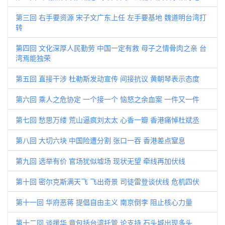
第三回 右手要资源 宋子文广东上任 左手要基地 魏道明台湾打
转
第四回 文化深厚人民勤劳 中国一定有救 母子之情骨肉之亲 台
湾焉能独荣
第五回 直接干涉 杜勒斯发动宣传 间接抗议 黄朝琴表示态度
第六回 乘人之危协定 一个接一个 恼怒之余血案 一件又一件
第七回 愁思万缕 荒山逼疯刘太太 心香一瓣 香港痛悼杜斌丞
第八回 大切六块 中国险遭分割 张口一吞 香港差点窒息
第九回 选举有价 官场犹似墟场 现状无望 牵线再加伏线
第十回 密尔克斯满天飞 飞出奇景 司徒雷登谈伏线 危机四伏
第十一回 华府恶蒋 提倡自由主义 南京倒李 阻止核心力量
第十二回 谈援华 竟包括台湾托管 论支持 石头城出现多头