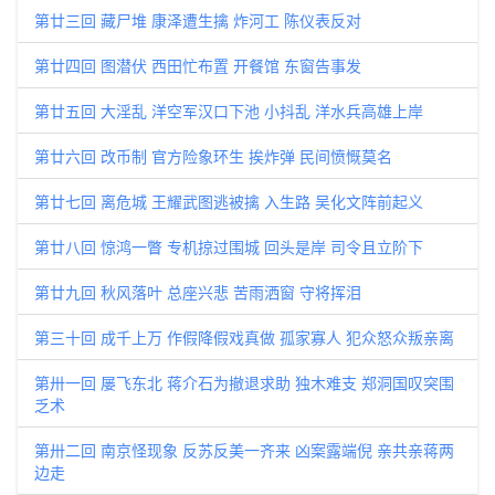
第廿三回 藏尸堆 康泽遭生擒 炸河工 陈仪表反对
第廿四回 图潜伏 西田忙布置 开餐馆 东窗告事发
第廿五回 大淫乱 洋空军汉口下池 小抖乱 洋水兵高雄上岸
第廿六回 改币制 官方险象环生 挨炸弹 民间愤慨莫名
第廿七回 离危城 王耀武图逃被擒 入生路 吴化文阵前起义
第廿八回 惊鸿一瞥 专机掠过围城 回头是岸 司令且立阶下
第廿九回 秋风落叶 总座兴悲 苦雨洒窗 守将挥泪
第三十回 成千上万 作假降假戏真做 孤家寡人 犯众怒众叛亲离
第卅一回 屡飞东北 蒋介石为撤退求助 独木难支 郑洞国叹突围
乏术
第卅二回 南京怪现象 反苏反美一齐来 凶案露端倪 亲共亲蒋两
边走