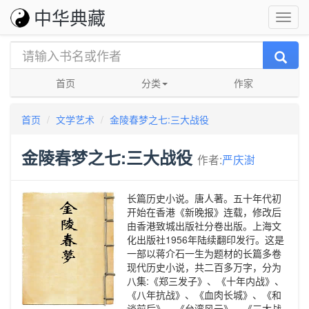
中华典藏
首页
分类
作家
首页
文学艺术
金陵春梦之七:三大战役
金陵春梦之七:三大战役
作者:
严庆澍
长篇历史小说。唐人著。五十年代初
开始在香港《新晚报》连载，修改后
由香港致城出版社分卷出版。上海文
化出版社1956年陆续翻印发行。这是
一部以蒋介石一生为题材的长篇多卷
现代历史小说，共二百多万字，分为
八集:《郑三发子》、《十年内战》、
《八年抗战》、《血肉长城》、《和
谈前后》、《台湾风云》、《三大战