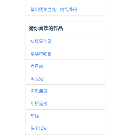
草山残梦之九：内乱外困
猜你喜欢的作品
墉城集仙录
隋炀帝艳史
六月霜
黑脸鬼
闻见偶录
断桥流水
前线
保卫延安