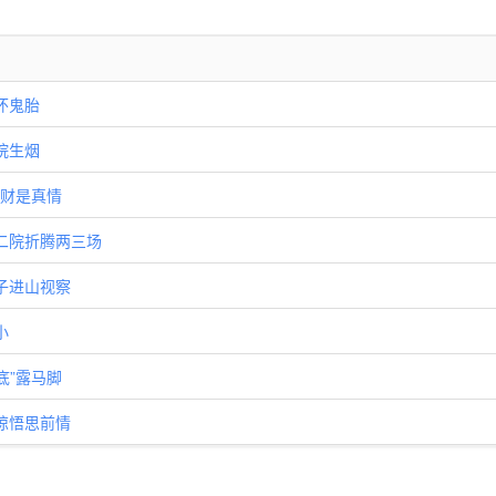
怀鬼胎
院生烟
发财是真情
立二院折腾两三场
公子进山视察
小
底”露马脚
人惊悟思前情