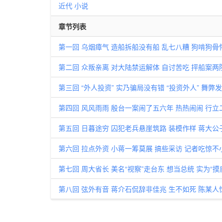
近代
小说
章节列表
第一回 乌烟瘴气 造船拆船没有船 乱七八糟 狗啃狗骨
第二回 众叛亲离 对大陆禁运解体 自讨苦吃 抨船案两
第三回 “外人投资” 实乃骗局没有错 “投资外人” 舞弊
第四回 风风雨雨 殷台一案闹了五六年 热热闹闹 行
第五回 日暮途穷 囚犯老兵悬崖筑路 装模作样 蒋大
第六回 拉点外资 小蒋一筹莫展 搞些采访 记者吃惊不
第七回 周大省长 美名“视察”走台东 想当总统 实为“摸
第八回 弦外有音 蒋介石侃辞非佳兆 生不如死 陈某