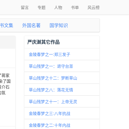
留言
专题
人物
书单
风云榜
书文集
外国名著
国学知识
严庆澍其它作品
金陵春梦之一:郑三发子
草山残梦之一：退守台澎
了蒋家
草山残梦之十二：梦断草山
染了国
蒋介石
草山残梦之八：落花无情
的氛
草山残梦之十一：上帝无灵
金陵春梦之三:八年抗战
金陵春梦之二:十年内战