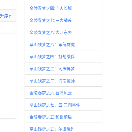
金陵春梦之四:血肉长城
升序↑
金陵春梦之七:三大战役
金陵春梦之八:大江东去
草山残梦之六：军统群魔
草山残梦之四：打劫战俘
草山残梦之三：同床异梦
草山残梦之二：海南覆师
金陵春梦之六:台湾风云
草山残梦之七：五·二四事件
金陵春梦之五:和谈前后
草山残梦之五：尔虞我诈