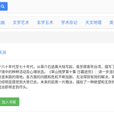
戏曲
文学艺术
玄学五术
学术杂记
天文地理
类
庆澍
于六十年代至七十年代，从蒋介石逃离大陆写起，直至蒋客死台湾，描写
环境中的种种活动及心理状态。《草山残梦第十集 日暮途穷》：进一步渲
穷途末路的境地。各方面的问题和危机不断加剧，无法得到有效的解决，
已经明显感觉到大势已去，未来的前景一片黯淡，描绘了一种绝望和无奈
统治即将走到尽头。
加入书架