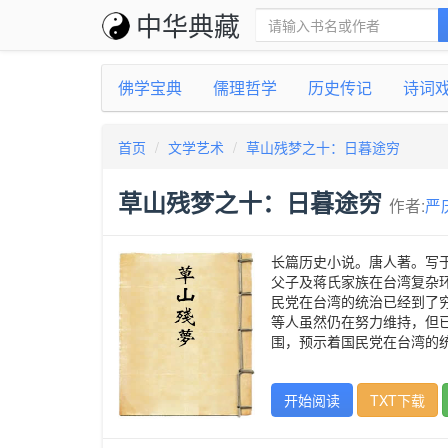
中华典藏
佛学宝典
儒理哲学
历史传记
诗词
首页
文学艺术
草山残梦之十：日暮途穷
草山残梦之十：日暮途穷
作者:
严
长篇历史小说。唐人著。写
父子及蒋氏家族在台湾复杂
民党在台湾的统治已经到了
等人虽然仍在努力维持，但
围，预示着国民党在台湾的
开始阅读
TXT下载