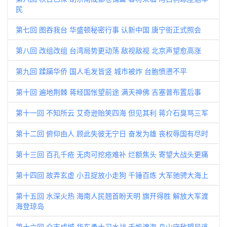
民
第七回 图吞我台 华盛顿秘密行事 认新中国 唐宁街正式照会
第八回 改组改组 台湾局势更动荡 敌视敌视 北京声望愈高涨
第九回 蹂躏华侨 国人毛发皆竖 城市被炸 台胞愤懑不平
第十回 遍地荆棘 蒋经国怅望前途 满天神佛 吉塞普布置后事
第十一回 不知所云 艾奇逊贻笑四海 但见其利 蒋介石臭骂三军
第十二回 俯仰由人 顾此失彼无宁日 奋发为雄 丧权辱国有尽时
第十三回 百孔千疮 无肉可挖疮难补 烂额焦头 寄望大战头更痛
第十四回 故弄玄虚 小丑捉放小走狗 千锤百炼 大军驰骋大海上
第十五回 水深火热 海南人民翘首盼天明 旗开得胜 解放大军渡
海登琼岛
第十六回 众志成城 华东勇士习水战 千帆渡海 舟山守敌望风逃