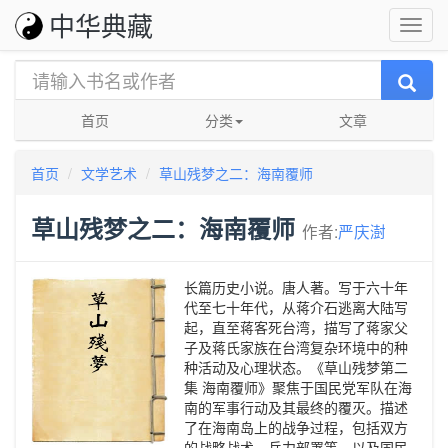
中华典藏
首页
分类
文章
首页
文学艺术
草山残梦之二：海南覆师
草山残梦之二：海南覆师
作者:
严庆澍
长篇历史小说。唐人著。写于六十年
代至七十年代，从蒋介石逃离大陆写
起，直至蒋客死台湾，描写了蒋家父
子及蒋氏家族在台湾复杂环境中的种
种活动及心理状态。《草山残梦第二
集 海南覆师》聚焦于国民党军队在海
南的军事行动及其最终的覆灭。描述
了在海南岛上的战争过程，包括双方
的战略战术、兵力部署等，以及国民