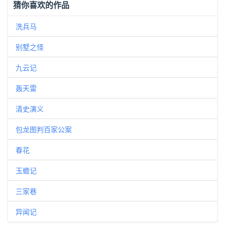
猜你喜欢的作品
洗兵马
别墅之怪
九云记
轰天雷
清史演义
包龙图判百家公案
春花
玉蟾记
三家巷
异闻记