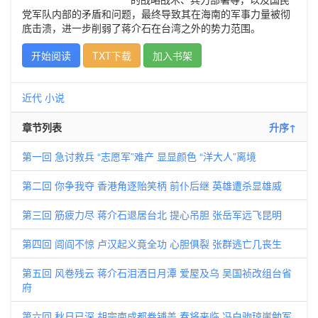
党军队内部的矛盾和问题，最终导致其在海南的军事力量被彻
底击溃，进一步削弱了蒋介石在台湾之外的势力范围。
开始阅读
TXT下载
加入书架
近代
小说
章节列表
升序↑
第一回 急讨救兵 “志愿军”难产 显显颜色 “洋大人”离境
第二回 你争我夺 香港角逐贻笑柄 前仆后继 英雄遭杀显雄威
第三回 筋疲力尽 蒋介石退居台北 提心吊胆 张岳军远飞昆明
第四回 闾阎不惊 卢汉起义竟全功 心胆俱裂 张群逃亡几丧生
第五回 风卷残云 蒋介石泪洒日月潭 爱屋及乌 吴国祯改组台省
府
第六回 秋日已深 胡宗南成都卷铺盖 春将来临 冯白驹琼崖勉军