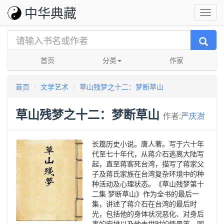
中华典藏
首页
分类
作家
首页
文学艺术
草山残梦之十二：梦断草山
草山残梦之十二：梦断草山
作者:
严庆澍
长篇历史小说。唐人著。写于六十年
代至七十年代，从蒋介石逃离大陆写
起，直至蒋客死台湾，描写了蒋家父
子及蒋氏家族在台湾复杂环境中的种
种活动及心理状态。《草山残梦第十
二集 梦断草山》作为全书的最后一
集，讲述了蒋介石在台湾的最后时
光，包括他的身体状况恶化、对身后
事的安排以及他去世时的情景等，同