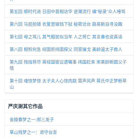
第五回 顺时代进 日田中首相访华 逆潮流行 编“秘录”众人唾骂
第六回 马屁拍错 衣复恩锒铛下狱 秘密访台 路易斯自寻没趣
第七回 母之骂儿 其气粗犹似当年 人之将亡 其言善也说真话
第八回 相煎何急 经国拒纬国探父 同室操戈 美龄逼太子救人
第九回 残烛将尽 蒋经国密议遗嘱事 纬国赶来 宋美龄断圆父子
情
第十回 魂惊梦惊 太子夫人心惊肉跳 雷声风声 蒋氏中正梦断草
山
严庆澍其它作品
金陵春梦之一:郑三发子
草山残梦之一：退守台澎