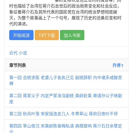
时也描绘了台湾在蒋介石去世后的政治局势变化和社会反应，
象征着蒋介石及其所代表的国民党在台湾的统治梦想彻底破
灭，为整个故事画上了一个句号，展现了历史的沧桑巨变和时
代的演进。
开始阅读
TXT下载
加入书架
近代
小说
章节列表
升序↑
第一回 总统求医 老婆儿子各执己见 副统辞职 内中诸多咸酸苦
辣
第二回 蒋家父子 内定严家淦当副统 美龄赴美 邀请孙公子继副
座
第三回 秋风叶落 宋家接连走几人 冬寒草山 蒋府日夜吵不停
第四回 草山夜沉 宋美龄陈香梅私语 病榻昼响 蒋介石日余孽定
计