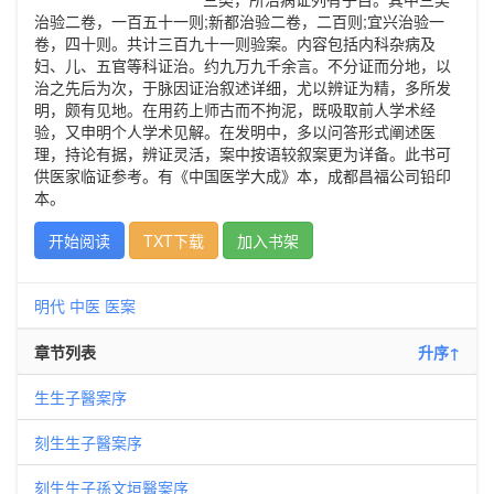
治验二卷，一百五十一则;新都治验二卷，二百则;宜兴治验一
卷，四十则。共计三百九十一则验案。内容包括内科杂病及
妇、儿、五官等科证治。约九万九千余言。不分证而分地，以
治之先后为次，于脉因证治叙述详细，尤以辨证为精，多所发
明，颇有见地。在用药上师古而不拘泥，既吸取前人学术经
验，又申明个人学术见解。在发明中，多以问答形式阐述医
理，持论有据，辨证灵活，案中按语较叙案更为详备。此书可
供医家临证参考。有《中国医学大成》本，成都昌福公司铅印
本。
开始阅读
TXT下载
加入书架
明代
中医
医案
章节列表
升序↑
生生子醫案序
刻生生子醫案序
刻生生子孫文垣醫案序