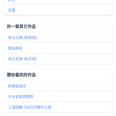
五卷
孙一奎其它作品
赤水元珠 [四库本]
医旨绪余
赤水玄珠 [标点本]
猜你喜欢的作品
析疑指迷论
许太史真君图传
上清回耀飞光日月精华上经