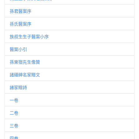
孫君醫案序
孫氏醫案序
族叔生生子醫案小序
醫案小引
孫東宿先生像贊
諸縉紳名家贈文
諸家贈詩
一卷
二卷
三卷
四卷