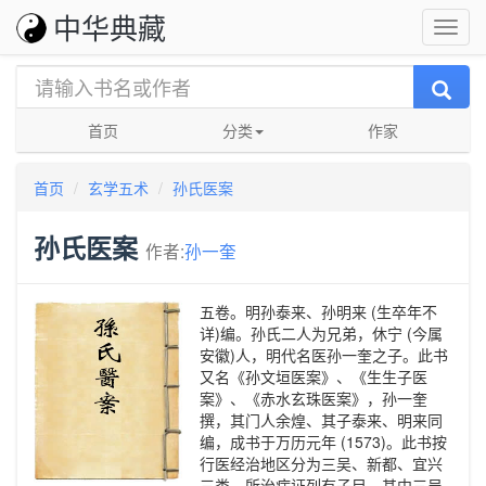
中华典藏
首页
分类
作家
首页
玄学五术
孙氏医案
孙氏医案
作者:
孙一奎
五卷。明孙泰来、孙明来 (生卒年不
详)编。孙氏二人为兄弟，休宁 (今属
安徽)人，明代名医孙一奎之子。此书
又名《孙文垣医案》、《生生子医
案》、《赤水玄珠医案》，孙一奎
撰，其门人余煌、其子泰来、明来同
编，成书于万历元年 (1573)。此书按
行医经治地区分为三吴、新都、宜兴
三类，所治病证列有子目。其中三吴