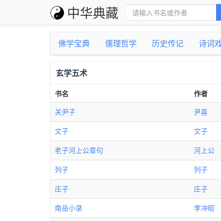
中华典藏
佛学宝典
儒理哲学
历史传记
诗词
玄学五术
书名
作者
关尹子
尹喜
文子
文子
老子河上公章句
河上公
列子
列子
庄子
庄子
南岳小录
李冲昭