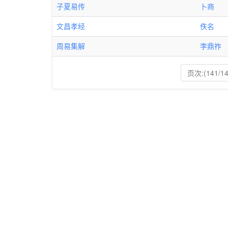
子夏易传
卜商
文昌孝经
佚名
周易集解
李鼎祚
页次:(141/14