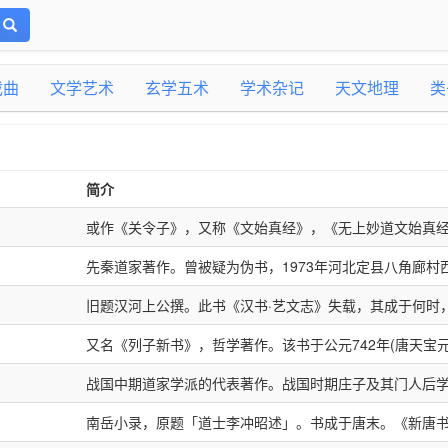
戏曲
文学艺术
玄学五术
学术杂记
天文地理
类
简介
或作《关令子》，又称《文始真经》，《无上妙道文始真
卷，旧题周尹喜撰。《汉书·艺文志》有《关尹子》九篇，
先秦道家著作。曾被疑为伪书，1973年河北定县八角廊村
书》及两《唐志》均无著录，可知其亡佚已久。南宋时此书
中发现有竹书《文子》，部分内容与今本相同，从而证明
据陈振孙《直斋书录解题》所记，乃“徐蒇子礼得之于永嘉孙
旧题汉河上公撰。此书《汉书·艺文志》失载，其成于何时
秦古籍。其作者旧题周辛计然，一说是老子弟子，字文子;
而“未知孙定从何传授”。书首有刘向《叙录》(陈振孙认为
看法不一，大致有“西汉”说与“东汉”说两种。不过，今通行
越国范蠡师。从今本内容看，当是战国末年道家门徒为阐
不似刘向手笔)，称此书由盖公授曹参，曹参死，以之陪葬
又名《列子新书》，哲学著作。该书于公元742年(唐天宝元
子》之分章体例即是沿袭《河上公章句》而来。当时《老
作。书中提到的孔子、平王、文子问老子等，当系作者虚
帝时，有方士献此书，作七篇，存于太常;而淮南王刘安“好
被诏号为《冲虚真经》;公元1007年(北宋景德四年)又加封“
体例不一，如刘向所定上篇三十四、下篇四十七，共八十一
12篇，皆有标题，每篇由若干段组成。每段先举“老子曰”
书，有此不出”，后刘安以谋反得罪，书归刘向之父刘德，
战国中期道家学派的代表著作。战国时期庄子及其门人后
号《冲虚至德真经》，列为道教重要经典之一。旧题战国
遵分上经四十、下经三十二，共七十二章;马王堆帛书《老
作者的发挥，体例与《韩非子·解老》相近。所引老子言，
据七篇本与九篇本“除错不可考，增阙断续者”，定为九篇。
庄子，名周。宋国蒙人。曾经为漆园吏。与梁惠王、齐宣
列御寇著。《汉书·艺文志》著录此书为八篇，早佚。今本
分章次。此书则为上经三十七、下经四十四。此书分《老
于今本《老子》，多数不知出处，未必皆属老子。全书思
南岳小录，原题「道士李冲昭述」。书成于唐末。《新唐
宋濂《诸子辨》称此书当即孙定伪托，《四库全书总目》
是道家学派的重要代表人物。《庄子》一书，篇数究竟有
子》八篇，从思想内容和语言使用风格上看，可能是魏晋
十一章，每章各有“章题”，如《体道》、《养身》、《安民
为主，而又杂取儒墨名法，故被称为“驳书”。汉初《淮南子
志》着录一卷，今本收入《正统道藏》洞玄部谱录类。卷
“或唐末五代间方士解文章者所为”。书分《一宇》、《二柱