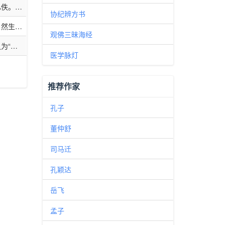
·艺文
四则，体
无事安民
已佚。
文章结构
碑及
《八
的《庄
协纪辨方书
话传说。
身为一
达《周
是格言谚
为道教胜
。其书杂
其中哪些
佛老之说
自然生命
极广，在
存。此
2卷，元
川名胜及
属道家要
。庄子认
观佛三昧海经
朴素的唯
血，子女
常善救
为精
，至于历
本、《珠
各样的纷
为“集
及传统礼
自身天
于(河
见一
三十八
善本丛书
医学脉灯
实社
影响，
与佛经参
部很具有
四库全
。清代
。
世界的绝
》，李鼎
风清新活
》。黄奭
物累;
岂偏滞
少值得重
》，收
推荐作家
。《庄
”，故
注释有晋
丛书》
哲理意味
玄)之逸
子集
孔子
，笔墨的
作底
远的影
赣、京
董仲舒
为晚周诸
、干宝、
传记散文
蜀才、翟
司马迁
庆藩的
觐、伏
的《庄
及《九家
孔颖达
祚则加以
，是一部
岳飞
《周易集
孟子
逮秘书》
本、《丛