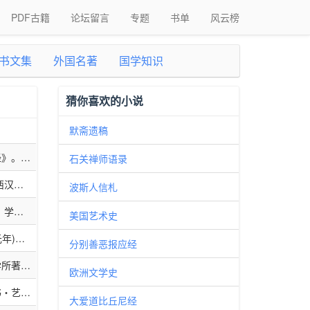
PDF古籍
论坛留言
专题
书单
风云榜
书文集
外国名著
国学知识
猜你喜欢的小说
默斋遗稿
经》。三
石关禅师语录
而《隋
西汉墓
波斯人信札
复出;
它确为先
定”，
，学者
一说为
美国艺术史
其文亦
本《老
扬老子而
。汉武
年)，
子》各本
分别善恶报应经
拟。今本
道聚
至德”，
章;严
，然后是
刘向即
学所著。
时期郑人
子》不
欧洲文学史
有的见
明学者
王同时，
《列
子》为八
想以道家
书‧艺文
则认为
多少，今
时人的作
大爱道比丘尼经
》、
》曾大
首有壬戌
》、