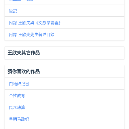
後記
附録 王欣夫與《文獻學講義》
附録 王欣夫先生著述目録
王欣夫其它作品
猜你喜欢的作品
舆地碑记目
个性教育
民众珠算
皇明马政纪