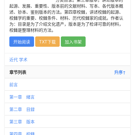
起源、发展、重要性、版本前的文献材料、写本、各代版本概
述、钞本、鉴别版本的方法。第四章校雠，讲述校雠的起源、
校雠学的重要、校雠条件、材料、历代校雠家的成就。作者认
为：目录是为了介绍文化遗产，版本是为了检译可靠的材料，
校雠是整理材料的方法。
开始阅读
TXT下载
加入书架
近代
学术
章节列表
升序↑
前言
第一章 緒言
第二章 目録
第三章 版本
第四章 校讎