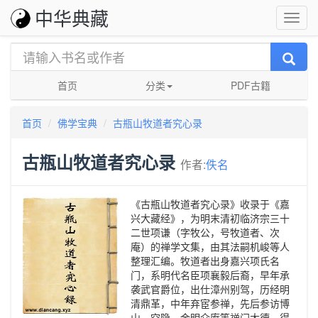
中华典藏
首页
分类
PDF古籍
首页
佛学宝典
古瓶山牧道者究心录
古瓶山牧道者究心录
作者:
佚名
《古瓶山牧道者究心录》收录于《嘉
兴大藏经》，为明末清初临济宗三十
二世项谦（字牧公，号牧道者、次
庵）的禅学文集，由其法嗣机峻等人
整理汇编。牧道者出身嘉兴项氏名
门，系明代名臣项襄毅后裔，早年承
袭武官爵位，出仕漳州别驾，历经明
清鼎革，中年弃宦参禅，先后参访博
山、空隐、金明介庵等禅门大德，得