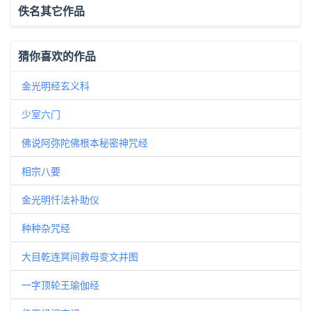
佚名其它作品
猜你喜欢的作品
金光明经玄义科
少室六门
佛说阿弥陀佛根本秘密神咒经
相宗八要
金光明忏法补助仪
种种杂咒经
大目乾连冥间救母变文并图
一字顶轮王瑜伽经