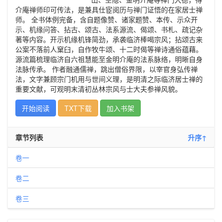
介庵禅师印可传法，是兼具仕宦阅历与禅门证悟的在家居士禅
师。 全书体例完备，含自题像赞、诸家题赞、本传、示众开
示、机缘问答、拈古、颂古、法系源流、偈颂、书札、疏记杂
著等内容。开示机缘机锋简劲，承袭临济棒喝宗风；拈颂古来
公案不落前人窠臼，自作牧牛颂、十二时偈等禅诗通俗蕴藉。
源流篇梳理临济自六祖慧能至金明介庵的法系脉络，明晰自身
法脉传承。 作者融通儒禅，跳出僧俗界限，以宰官身弘传禅
法，文字兼顾宗门机用与世间义理，是明清之际临济居士禅的
重要文献，可观明末清初丛林宗风与士大夫参禅风貌。
开始阅读
TXT下载
加入书架
章节列表
升序↑
卷一
卷二
卷三