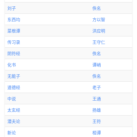
刘子
佚名
东西均
方以智
菜根谭
洪应明
传习录
王守仁
阴符经
佚名
化书
谭峭
无能子
佚名
道德经
老子
中说
王通
太玄经
扬雄
潜夫论
王符
新论
桓谭