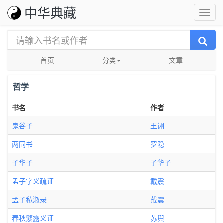
中华典藏
首页
分类
文章
哲学
书名
作者
鬼谷子
王诩
两同书
罗隐
子华子
子华子
孟子字义疏证
戴震
孟子私淑录
戴震
春秋繁露义证
苏舆