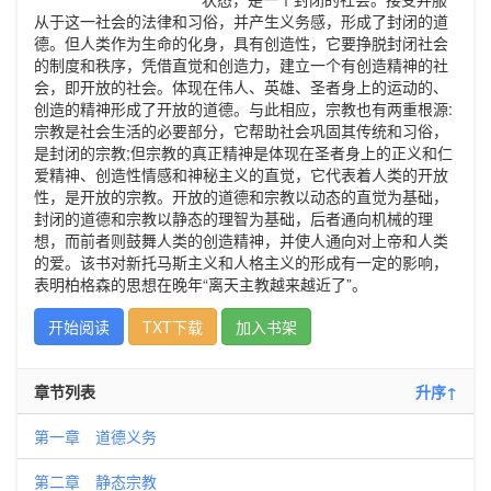
从于这一社会的法律和习俗，并产生义务感，形成了封闭的道
德。但人类作为生命的化身，具有创造性，它要挣脱封闭社会
的制度和秩序，凭借直觉和创造力，建立一个有创造精神的社
会，即开放的社会。体现在伟人、英雄、圣者身上的运动的、
创造的精神形成了开放的道德。与此相应，宗教也有两重根源:
宗教是社会生活的必要部分，它帮助社会巩固其传统和习俗，
是封闭的宗教;但宗教的真正精神是体现在圣者身上的正义和仁
爱精神、创造性情感和神秘主义的直觉，它代表着人类的开放
性，是开放的宗教。开放的道德和宗教以动态的直觉为基础，
封闭的道德和宗教以静态的理智为基础，后者通向机械的理
想，而前者则鼓舞人类的创造精神，并使人通向对上帝和人类
的爱。该书对新托马斯主义和人格主义的形成有一定的影响，
表明柏格森的思想在晚年“离天主教越来越近了”。
开始阅读
TXT下载
加入书架
章节列表
升序↑
第一章 道德义务
第二章 静态宗教