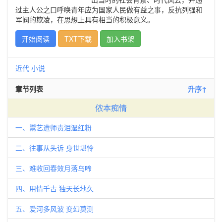
过主人公之口呼唤青年应为国家人民做有益之事，反抗列强和
军阀的欺凌，在思想上具有相当的积极意义。
开始阅读
TXT下载
加入书架
近代
小说
章节列表
升序↑
侬本痴情
一、鬻艺遭师责泪湿红粉
二、往事从头诉 身世堪怜
三、难收回春效月落乌啼
四、用情千古 独天长地久
五、爱河多风波 变幻莫测