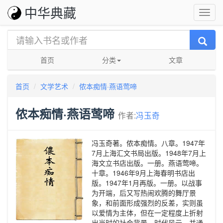
中华典藏
首页
分类
文章
首页
文学艺术
侬本痴情·燕语莺啼
侬本痴情·燕语莺啼
作者:
冯玉奇
冯玉奇著。侬本痴情。八章。1947年
7月上海汇文书局出版。1948年7月上
海文立书店出版。一册。燕语莺啼。
十章。1946年9月上海春明书店出
版。1947年1月再版。一册。以战事
为开端，后又写热闹欢腾的舞厅景
象，和前面形成强烈的反差，实则虽
以爱情为主体，但在一定程度上折射
出当时的社会背景、时代风云，并通