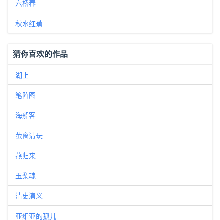
六桥春
秋水红蕉
猜你喜欢的作品
湖上
笔阵图
海船客
萤窗清玩
燕归来
玉梨魂
清史演义
亚细亚的孤儿