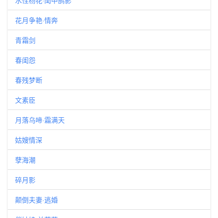
水性杨花·闺中鹄影
花月争艳·情奔
青霜剑
春闺怨
春残梦断
文素臣
月落乌啼·霜满天
姑嫂情深
孽海潮
碎月影
颠倒夫妻·逃婚