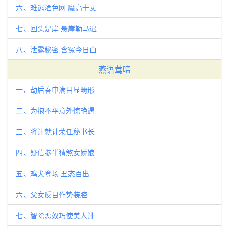
六、难逃酒色网 魔高十丈
七、回头是岸 悬崖勒马迟
八、泄露秘密 含冤今日白
燕语莺啼
一、劫后春申满目显畸形
二、为抱不平意外惊艳遇
三、将计就计荣任秘书长
四、疑信参半猜煞女娇娘
五、鸡犬登场 丑态百出
六、父女反目作势装腔
七、智除恶奴巧使美人计