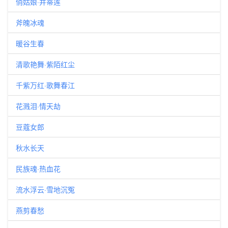
俏姑娘·并蒂莲
斧魄冰魂
暖谷生春
清歌艳舞·紫陌红尘
千紫万红·歌舞春江
花溅泪·情天劫
豆蔻女郎
秋水长天
民族魂·热血花
流水浮云·雪地沉冤
燕剪春愁