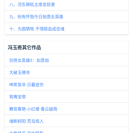
八、河东狮吼主席变奴隶
九、别有怀抱今日始悉女英雄
十、为国牺牲 不惜鹃血成忠魂
冯玉奇其它作品
剑侠女英雄3：如意劫
大破玉佛寺
啼笑皆非·日暮途穷
鸳鸯宝带
舞宫春艳·小红楼·春云疑雨
魂断斜阳·荒岛怪人