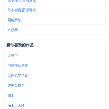
侬本痴情·燕语莺啼
燕剪春愁
六桥春
猜你喜欢的作品
火车中
济颠禅师语录
庶斋老学丛谈
边塞英雄谱
湖上
海上尘天影