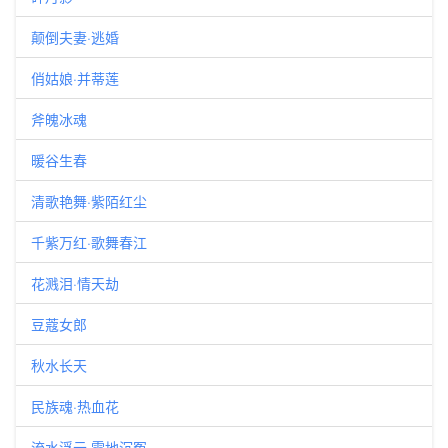
颠倒夫妻·逃婚
俏姑娘·并蒂莲
斧魄冰魂
暖谷生春
清歌艳舞·紫陌红尘
千紫万红·歌舞春江
花溅泪·情天劫
豆蔻女郎
秋水长天
民族魂·热血花
流水浮云·雪地沉冤