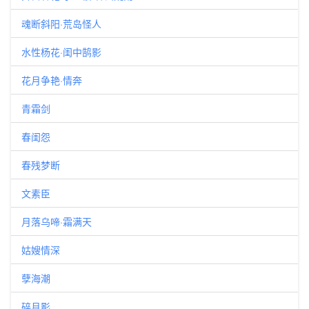
魂断斜阳·荒岛怪人
水性杨花·闺中鹄影
花月争艳·情奔
青霜剑
春闺怨
春残梦断
文素臣
月落乌啼·霜满天
姑嫂情深
孽海潮
碎月影