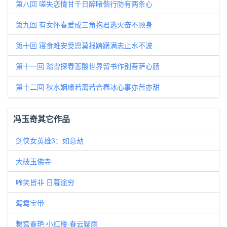
第八回 嗟失恋情甘千日醉睹偕行防有两条心
第九回 有女怀春爱成三角抱君逃火奋不顾身
第十回 寝食难安受恩莫报踌躇满志止水不波
第十一回 踏雪探春悲酸世界留书作别菩萨心肠
第十二回 秋水姻缘若离若合春冰心事亦苦亦甜
冯玉奇其它作品
剑侠女英雄3：如意劫
大破玉佛寺
啼笑皆非·日暮途穷
鸳鸯宝带
舞宫春艳·小红楼·春云疑雨