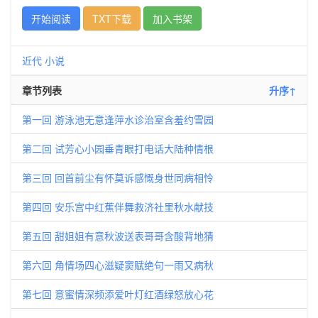
开始阅读
TXT下载
加入书架
近代
小说
章节列表
升序↑
第一回 游泳池无意逢萍水诊治室含羞约雪园
第二回 试芳心小园垂青眼打电话大陆种情根
第三回 回首前尘有怀莫诉感慨身世同病相怜
第四回 安乐宫中红蕉伴舞救济社里秋水献技
第五回 甜姐姐有意秋波送表哥哥含酸背地猜
第六回 角情场四心滋疑窦赋绝句一雨又病秋
第七回 意蜜情深频添爱叶灯红酒绿怒放心花