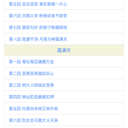
第五回 忠言逆耳 辜负梨娘一片心
第六回 共图义举 粉骨碎身不辞劳
第七回 狼狈为奸 肝肠寸断痛倒地
第八回 竟遭不测 月落乌啼霜满天
霜满天
第一回 毒吃毒忍痛缴万金
第二回 恶更恶再度起杀心
第三回 明大义娇娃反受辱
第四回 审凶犯恶霸被扣押
第五回 内患尚未除又来外敌
第六回 烈女志可嘉大义灭亲