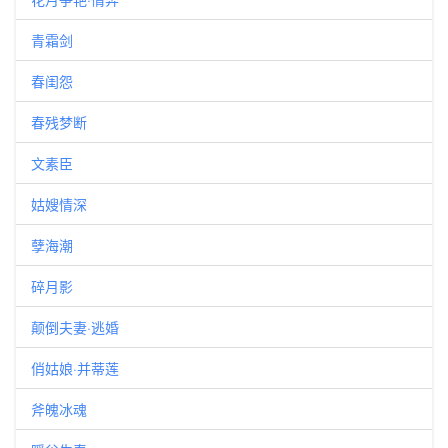
青霜剑
春闺怨
春残梦断
文素臣
姑嫂情深
孽海潮
碎月影
颠倒夫妻·逃婚
俏姑娘·并蒂莲
斧魄冰魂