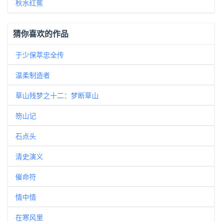
秋水红蕉
猜你喜欢的作品
于少保萃忠全传
温柔制造者
草山残梦之十二：梦断草山
笏山记
石点头
清史演义
催命符
情中情
在寒风里