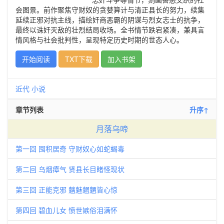
会图景。前作聚焦守财奴的贪婪算计与清正县长的努力，续集
延续正邪对抗主线，描绘奸商恶霸的阴谋与烈女志士的抗争，
最终以诛奸灭敌的壮烈结局收场。全书情节跌宕紧凑，兼具言
情风格与社会批判性，呈现特定历史时期的世态人心。
开始阅读
TXT下载
加入书架
近代
小说
章节列表
升序↑
月落乌啼
第一回 囤积居奇 守财奴心如蛇蝎毒
第二回 乌烟瘴气 贤县长目睹怪现状
第三回 正能克邪 魑魅魍魉皆心惊
第四回 碧血儿女 愤世嫉俗泪满怀