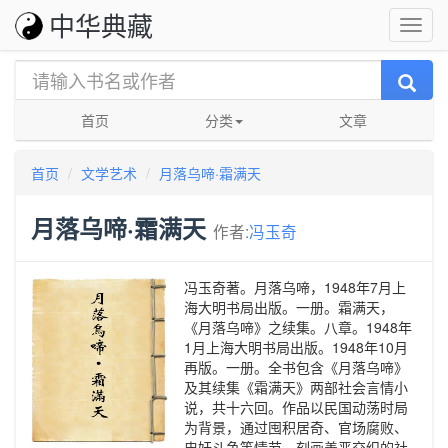
中华典藏
首页
分类
文章
首页
文学艺术
月落乌啼·霜满天
月落乌啼·霜满天
作者:
冯玉奇
冯玉奇著。月落乌啼，1948年7月上
海大明书局出版。一册。霜满天，
《月落乌啼》之续集。八章。1948年
1月上海大明书局出版。1948年10月
再版。一册。全书包含《月落乌啼》
及其续集《霜满天》两部社会言情小
说，共十六回。作品以民国动荡时局
为背景，通过囤积居奇、官场腐败、
忠奸斗争等情节，刻画善恶交织的社