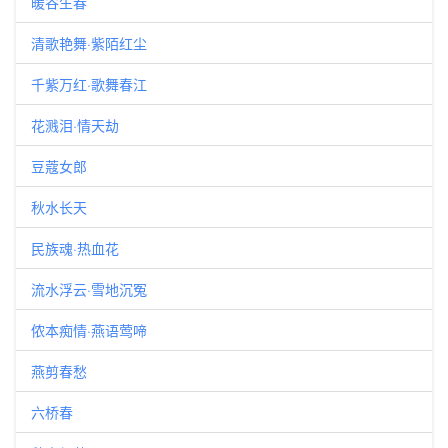
暖谷生春
清歌艳舞·紫陌红尘
千紫万红·歌舞春江
花溅泪·情天劫
豆蔻女郎
秋水长天
民族魂·热血花
流水浮云·雪地沉冤
侬本痴情·燕语莺啼
燕剪春愁
六桥春