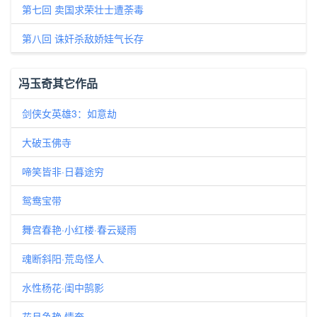
第七回 卖国求荣壮士遭荼毒
第八回 诛奸杀敌娇娃气长存
冯玉奇其它作品
剑侠女英雄3：如意劫
大破玉佛寺
啼笑皆非·日暮途穷
鸳鸯宝带
舞宫春艳·小红楼·春云疑雨
魂断斜阳·荒岛怪人
水性杨花·闺中鹄影
花月争艳·情奔