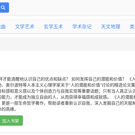
戏曲
文学艺术
玄学五术
学术杂记
天文地理
类
样才能清醒地认识自己的优点和缺点？ 如何发挥自己的潜能和价值？ 《
勒、奥尔波特等人本主义心理学家关于“人的潜能和价值”讨论的精选论文
目标感和意义感以及个体创造力与自我实现等重要话题；只有当人真正认
的能力，才能成为独立自由的人，从而获得幸福感和成就感。 《人的潜能
，更是一部生命哲学著作，帮助读者重新认识自我，深入发掘自己的天赋
命的高峰。
加入书架