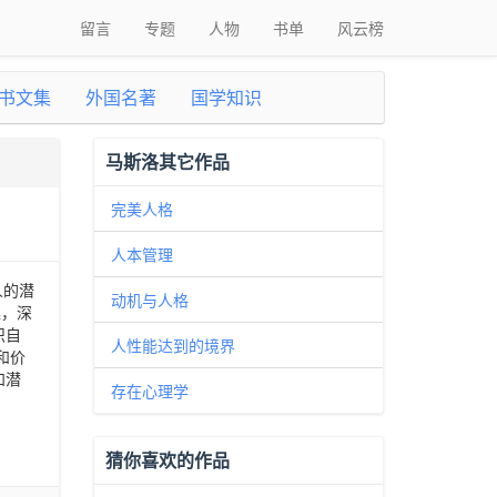
留言
专题
人物
书单
风云榜
书文集
外国名著
国学知识
马斯洛其它作品
完美人格
人本管理
人的潜
动机与人格
集，深
识自
人性能达到的境界
和价
和潜
存在心理学
猜你喜欢的作品