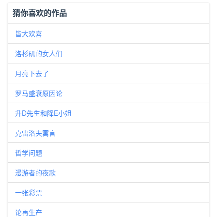
猜你喜欢的作品
皆大欢喜
洛杉矶的女人们
月亮下去了
罗马盛衰原因论
升D先生和降E小姐
克雷洛夫寓言
哲学问题
漫游者的夜歌
一张彩票
论再生产