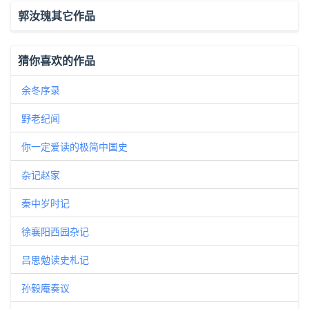
郭汝瑰其它作品
猜你喜欢的作品
余冬序录
野老纪闻
你一定爱读的极简中国史
杂记赵家
秦中岁时记
徐襄阳西园杂记
吕思勉读史札记
孙毅庵奏议