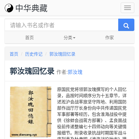
中华典藏
首页
分类
作家
首页
历史传记
郭汝瑰回忆录
郭汝瑰回忆录
作者:
郭汝瑰
原国民党将领郭汝瑰撰写的个人回忆
录，品按时间顺序分为十五章节，详
述淞沪会战率旅坚守阵地、利用国防
部作战厅厅长身份向中共传递国民党
军事部署等经历，包含淮海战役中提
供《徐蚌会战蒋方部署》、孟良崮战
役前传递整编七十四师动向等关键情
报细节。附录收录抗战时期国军战斗
序列表及杜聿明《淮海战役始末》摘