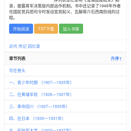
录，披露蒋军决策层内部运作机制。书中还记录了1949年作者
任国民党兵团司令时发动宜宾起义、瓦解蒋介石西南防线的过
程。
开始阅读
TXT下载
加入书架
近代
传记
回忆录
章节列表
升序↑
写在卷头
一、青少年时期 （1907—1925年）
二、在黄埔军校 （1926—1927年）
三、奉命回川 （1927—1930年）
四、在日本 （1930一1931年）
五、在陆军大学 （1932—1937年）