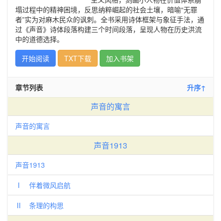
塌过程中的精神困境，反思纳粹崛起的社会土壤，暗喻“无罪
者”实为对麻木民众的讽刺。全书采用诗体框架与象征手法，通
过《声音》诗体段落构建三个时间段落，呈现人物在历史洪流
中的道德选择。
开始阅读
TXT下载
加入书架
章节列表
升序↑
声音的寓言
声音的寓言
声音1913
声音1913
Ⅰ 伴着微风启航
Ⅱ 条理的构思