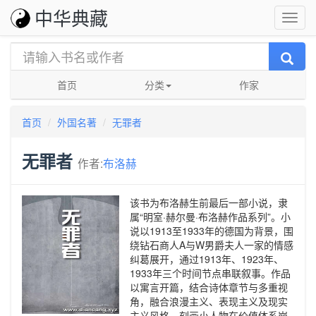
中华典藏
首页
分类
作家
首页
外国名著
无罪者
无罪者
作者:
布洛赫
该书为布洛赫生前最后一部小说，隶
属“明室·赫尔曼·布洛赫作品系列”。小
说以1913至1933年的德国为背景，围
绕钻石商人A与W男爵夫人一家的情感
纠葛展开，通过1913年、1923年、
1933年三个时间节点串联叙事。作品
以寓言开篇，结合诗体章节与多重视
角，融合浪漫主义、表现主义及现实
主义风格，刻画小人物在价值体系崩