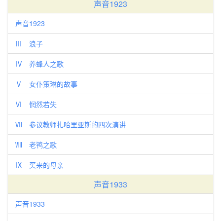
声音1923
声音1923
Ⅲ 浪子
Ⅳ 养蜂人之歌
Ⅴ 女仆策琳的故事
Ⅵ 惘然若失
Ⅶ 参议教师扎哈里亚斯的四次演讲
Ⅷ 老鸨之歌
Ⅸ 买来的母亲
声音1933
声音1933