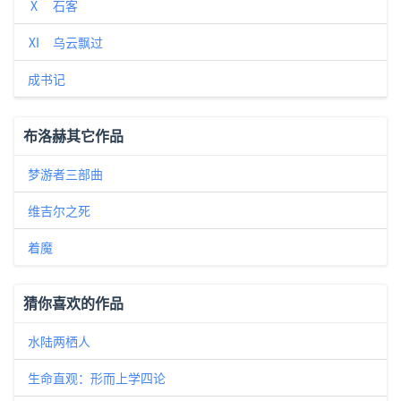
Ⅹ 石客
Ⅺ 乌云飘过
成书记
布洛赫其它作品
梦游者三部曲
维吉尔之死
着魔
猜你喜欢的作品
水陆两栖人
生命直观：形而上学四论