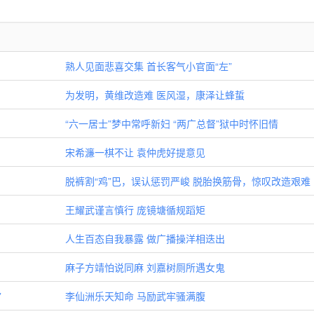
熟人见面悲喜交集 首长客气小官面“左”
为发明，黄维改造难 医风湿，康泽让蜂蜇
“六一居士”梦中常呼新妇 “两广总督”狱中时怀旧情
宋希濂一棋不让 袁仲虎好提意见
脱裤割“鸡”巴，误认惩罚严峻 脱胎换筋骨，惊叹改造艰难
王耀武谨言慎行 庞镜塘循规蹈矩
人生百态自我暴露 做广播操洋相迭出
麻子方靖怕说同麻 刘嘉树厕所遇女鬼
”
李仙洲乐天知命 马励武牢骚满腹