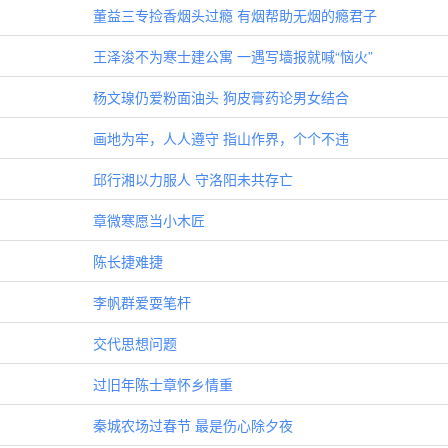
董益三专捡香烟头过瘾 有烟帮助无烟的瘾君子
王泽浚不为寒士建公寓 一遇写墙报就喊“恼火”
杨文瑔仍爱粉面油头 狗皮膏药论男女结合
画地为牢，人人遵守 指山作界，个个不违
邱行湘以力服人 守洛阳未共存亡
章微寒愿当小木匠
陈长捷难捷
李帆群爱耍笔杆
交代思想问题
过旧年陈士章怀乡情重
秦城农场过春节 最是伤心除夕夜