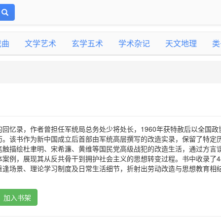
戏曲
文学艺术
玄学五术
学术杂记
天文地理
类
回忆录，作者曾担任军统局总务处少将处长，1960年获特赦后以全国政
历。该书作为新中国成立后首部由军统高层撰写的改造实录，保留了特定
笔触描绘杜聿明、宋希濂、黄维等国民党高级战犯的改造生活，通过方言
体案例，展现其从反共骨干到拥护社会主义的思想转变过程。书中收录了4
重逢场景、理论学习制度及日常生活细节，折射出劳动改造与思想教育相
加入书架