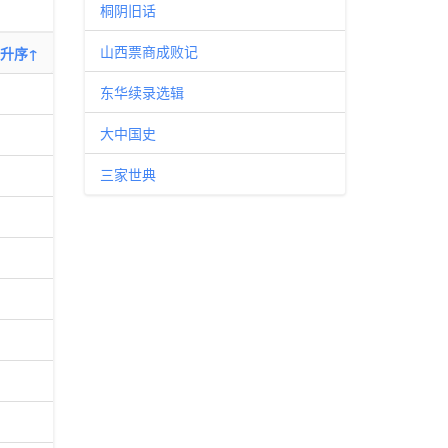
桐阴旧话
山西票商成败记
升序↑
东华续录选辑
大中国史
三家世典