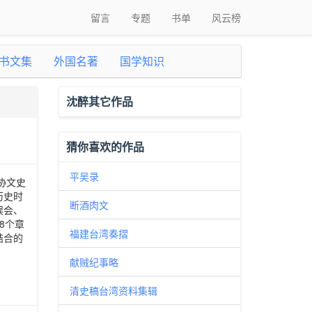
留言
专题
书单
风云榜
书文集
外国名著
国学知识
沈醉其它作品
猜你喜欢的作品
平吴录
协文史
历史时
断酒肉文
误会、
8个章
福建台湾奏摺
结合的
献贼纪事略
清史稿台湾资料集辑