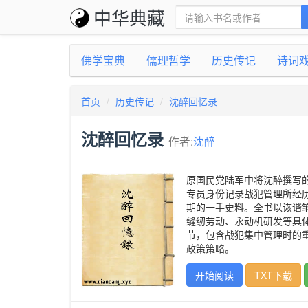
中华典藏
佛学宝典
儒理哲学
历史传记
诗词
首页
历史传记
沈醉回忆录
沈醉回忆录
作者:
沈醉
原国民党陆军中将沈醉撰写的
专员身份记录战犯管理所经
期的一手史料。全书以诙谐
缝纫劳动、永动机研发等具
节，包含战犯集中管理时的
政策策略。
开始阅读
TXT下载