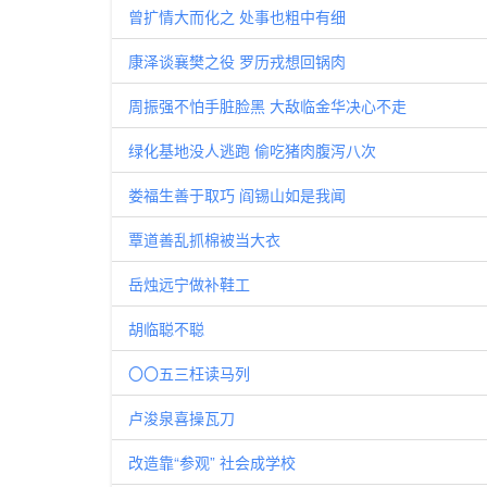
曾扩情大而化之 处事也粗中有细
康泽谈襄樊之役 罗历戎想回锅肉
周振强不怕手脏脸黑 大敌临金华决心不走
绿化基地没人逃跑 偷吃猪肉腹泻八次
娄福生善于取巧 阎锡山如是我闻
覃道善乱抓棉被当大衣
岳烛远宁做补鞋工
胡临聪不聪
〇〇五三枉读马列
卢浚泉喜操瓦刀
改造靠“参观” 社会成学校