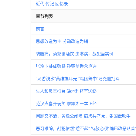
近代
传记
回忆录
章节列表
前言
思想改造为主 劳动改造为辅
装腰痛，汤尧骗酒饮 患淋病，战犯当实例
张淦卜卦成败将 孙楚焚香念毛选
“龙游浅水”黄维挨耳光 “鸟困笼中”汤尧遭批斗
失人和灵官扫台 缺地利将军送终
范汉杰喜开玩笑 廖耀湘一本正经
问题交不清，黄逸公闭嘴 搞垮共产党，张国焘吹牛
恶习难除，战犯依然“惹不起” 特赦必须“确已改恶从善