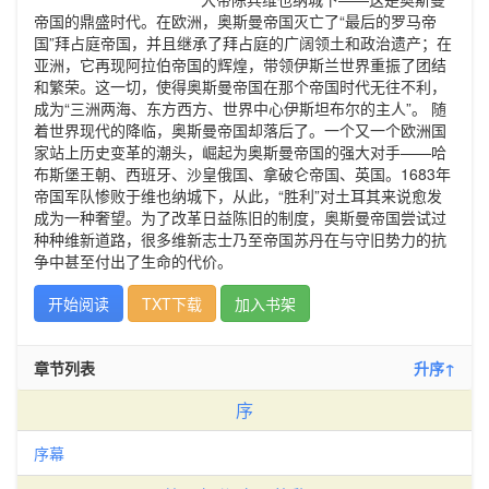
帝国的鼎盛时代。在欧洲，奥斯曼帝国灭亡了“最后的罗马帝
国”拜占庭帝国，并且继承了拜占庭的广阔领土和政治遗产；在
亚洲，它再现阿拉伯帝国的辉煌，带领伊斯兰世界重振了团结
和繁荣。这一切，使得奥斯曼帝国在那个帝国时代无往不利，
成为“三洲两海、东方西方、世界中心伊斯坦布尔的主人”。 随
着世界现代的降临，奥斯曼帝国却落后了。一个又一个欧洲国
家站上历史变革的潮头，崛起为奥斯曼帝国的强大对手——哈
布斯堡王朝、西班牙、沙皇俄国、拿破仑帝国、英国。1683年
帝国军队惨败于维也纳城下，从此，“胜利”对土耳其来说愈发
成为一种奢望。为了改革日益陈旧的制度，奥斯曼帝国尝试过
种种维新道路，很多维新志士乃至帝国苏丹在与守旧势力的抗
争中甚至付出了生命的代价。
开始阅读
TXT下载
加入书架
章节列表
升序↑
序
序幕